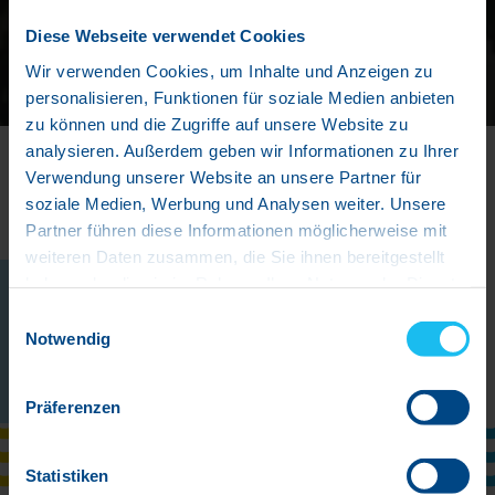
Diese Webseite verwendet Cookies
Wir verwenden Cookies, um Inhalte und Anzeigen zu
personalisieren, Funktionen für soziale Medien anbieten
zu können und die Zugriffe auf unsere Website zu
analysieren. Außerdem geben wir Informationen zu Ihrer
Verwendung unserer Website an unsere Partner für
soziale Medien, Werbung und Analysen weiter. Unsere
Aktuelles
aus eurem ARRI
BA
Partner führen diese Informationen möglicherweise mit
weiteren Daten zusammen, die Sie ihnen bereitgestellt
haben oder die sie im Rahmen Ihrer Nutzung der Dienste
Unsere neuen
Schwimmkurstermine
gesammelt haben.
Einwilligungsauswahl
sind online!
Notwendig
In der Ferienzeit finden abends keine
Präferenzen
Aqua-Fitness Kurse
statt.
Jetzt aber: Habt viel Spaß!
Statistiken