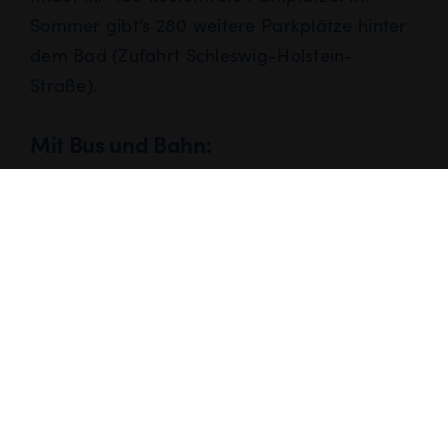
Sommer gibt’s 280 weitere Parkplätze hinter
dem Bad (Zufahrt Schleswig-Holstein-
Straße).
Mit Bus und Bahn:
a) Ihr fahrt mit der U1 bis Haltestelle
„Garstedt“ im Herold-Center. Hier nehmt
ihr einen Bus der Linien 393 oder 178 bis
zur Haltestelle „ARRIBA-Bad“.
oder:
b) Nehmt die A2 bis zur Haltestelle
„Norderstedt Mitte“ und von dort aus die