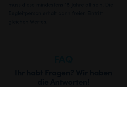
muss diese mindestens 18 Jahre alt sein. Die
Begleitperson erhält dann freien Eintritt
gleichen Wertes.
FAQ
Ihr habt Fragen? Wir haben
die Antworten!
Hier findet ihr die Antworten zu den
häufigsten Fragen, die ihr uns so stellt. Und
falls trotzdem noch etwas unklar bleibt,
meldet euch einfach gern bei uns. Wir freuen