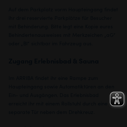
Auf dem Parkplatz vorm Haupteingang findet
ihr drei reservierte Parkplätze für Besucher
mit Behinderung. Bitte legt eine Kopie eures
Behindertenausweises mit Merkzeichen „aG“
oder „Bl“ sichtbar im Fahrzeug aus.
Zugang Erlebnisbad & Sauna
Im ARRIBA findet ihr eine Rampe zum
Haupteingang sowie Automatiktüren an den
Ein- und Ausgängen. Das Erlebnisbad
erreicht ihr mit einem Rollstuhl durch eine
separate Tür neben dem Drehkreuz.